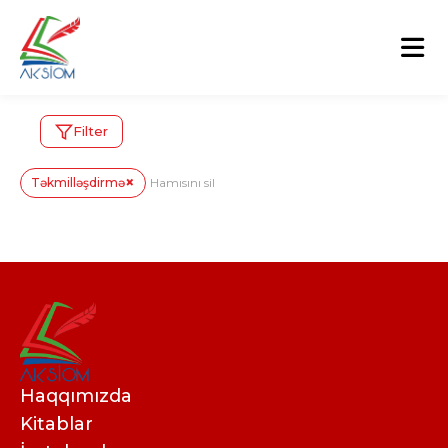
Filter
×
Təkmilləşdirmə
Hamısını sil
Haqqımızda
Kitablar