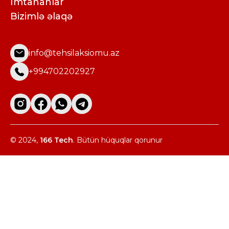
İmtahanlar
Bizimlə əlaqə
info@tehsilaksiomu.az
+994702202927
© 2024,
166 Tech
. Bütün hüquqlar qorunur