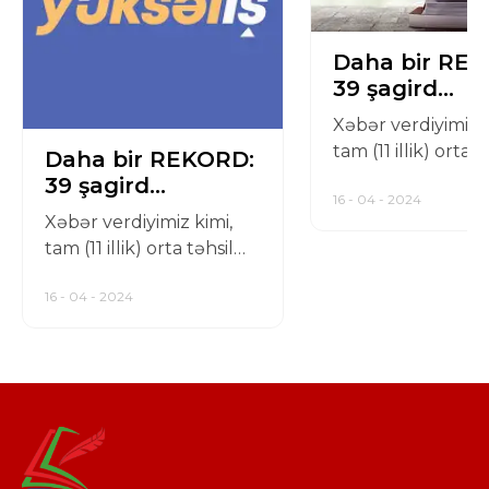
Daha bir RE
39 şagird
maksimum nə
Xəbər verdiyimiz k
topladı
tam (11 illik) orta t
Daha bir REKORD:
səviyyə...
39 şagird
16 - 04 - 2024
maksimum nəticə
Xəbər verdiyimiz kimi,
topladı
tam (11 illik) orta təhsil
səviyyə...
16 - 04 - 2024