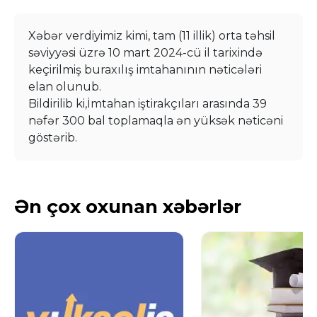
Xəbər verdiyimiz kimi, tam (11 illik) orta təhsil
səviyyəsi üzrə 10 mart 2024-cü il tarixində
keçirilmiş buraxılış imtahanının nəticələri
elan olunub.
Bildirilib ki,İmtahan iştirakçıları arasında 39
nəfər 300 bal toplamaqla ən yüksək nəticəni
göstərib.
Ən çox oxunan xəbərlər